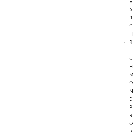
E
A
R
C
H
R
I
C
H
M
O
N
D
P
R
O
P