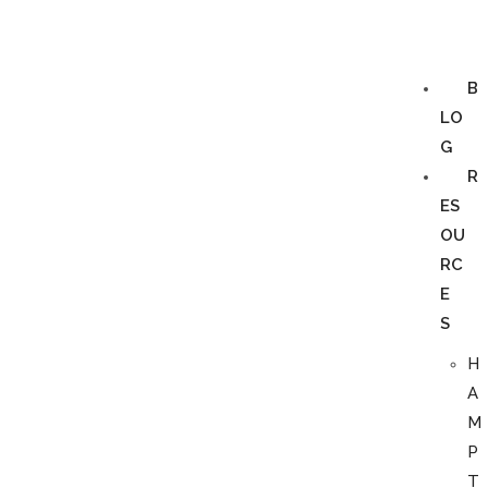
B
LO
G
R
ES
OU
RC
E
S
H
A
M
P
T