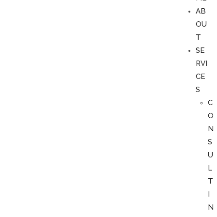
AB
OU
T
SE
RVI
CE
S
C
O
N
S
U
L
T
I
N