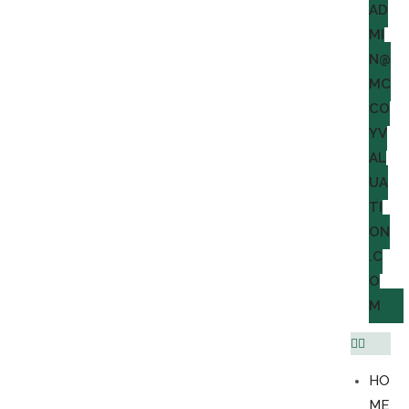
AD
MI
N@
MC
CO
YV
AL
UA
TI
ON
.C
O
M
HO
ME