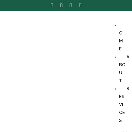
H
O
M
E
A
BO
U
T
S
ER
VI
CE
S
C