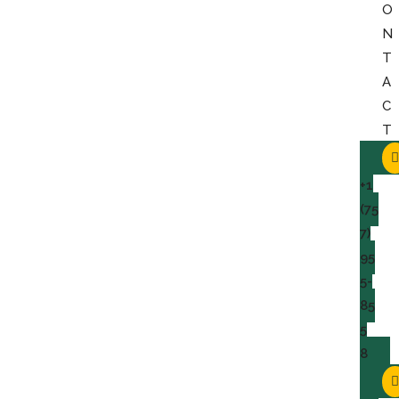
O
N
T
A
C
T
+1
(75
7)
95
5-
85
5
8