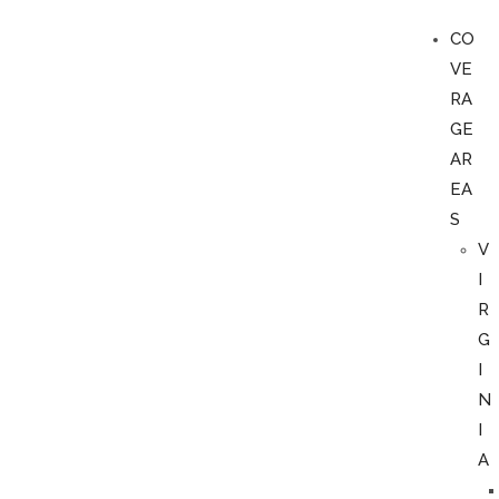
CO
VE
RA
GE
AR
EA
S
V
I
R
G
I
N
I
A