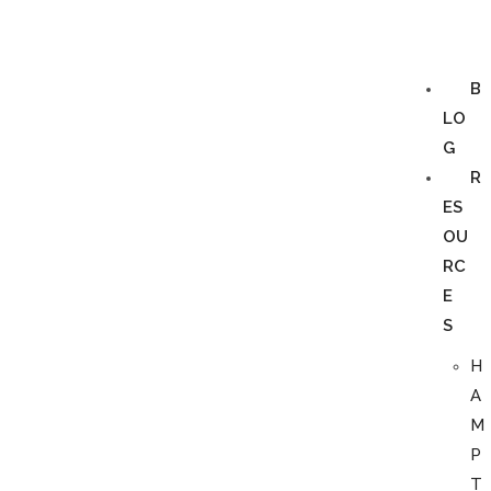
B
LO
G
R
ES
OU
RC
E
S
H
A
M
P
T