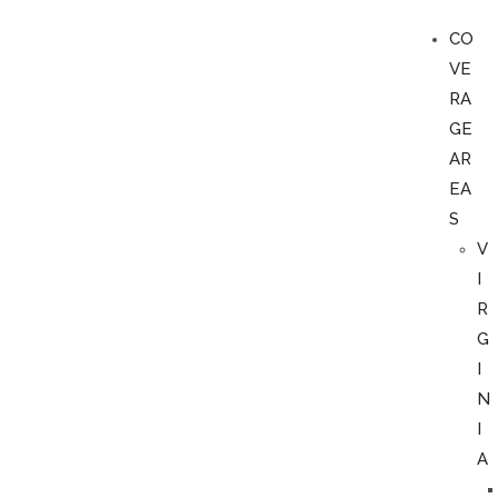
CO
VE
RA
GE
AR
EA
S
V
I
R
G
I
N
I
A