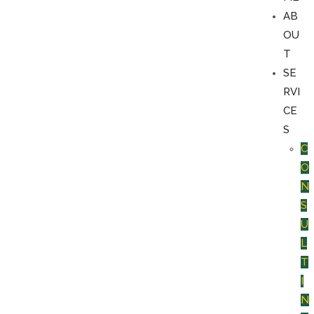
AB
OU
T
SE
RVI
CE
S
C
O
N
S
U
L
T
I
N