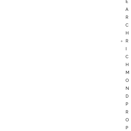
E
A
R
C
H
R
I
C
H
M
O
N
D
P
R
O
P