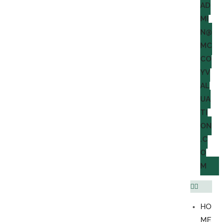
AD
MI
N@
MC
CO
YV
AL
UA
TI
ON
.C
O
M
HO
ME