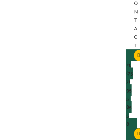
O
N
T
A
C
T
+1
(75
7)
95
5-
85
5
8