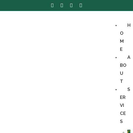
H
O
M
E
A
BO
U
T
S
ER
VI
CE
S
C