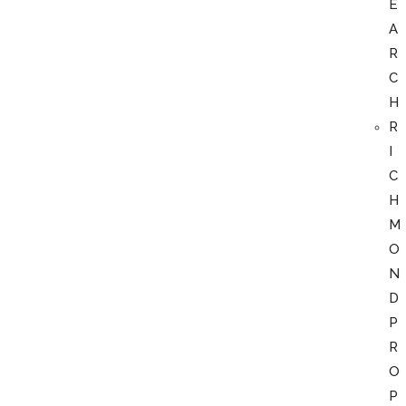
E
A
R
C
H
R
I
C
H
M
O
N
D
P
R
O
P