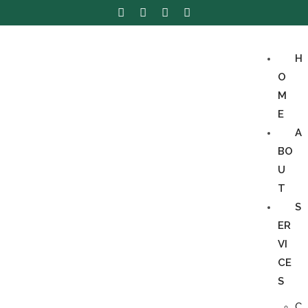
H
O
M
E
A
BO
U
T
S
ER
VI
CE
S
C