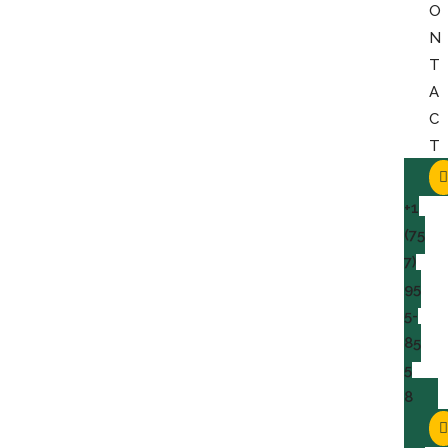
O
N
T
A
C
T
+1
(75
7)
95
5-
85
5
8