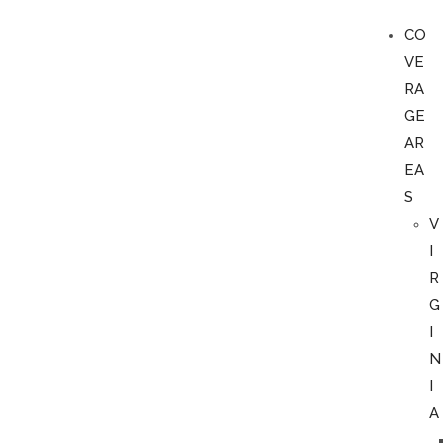
CO
VE
RA
GE
AR
EA
S
V
I
R
G
I
N
I
A