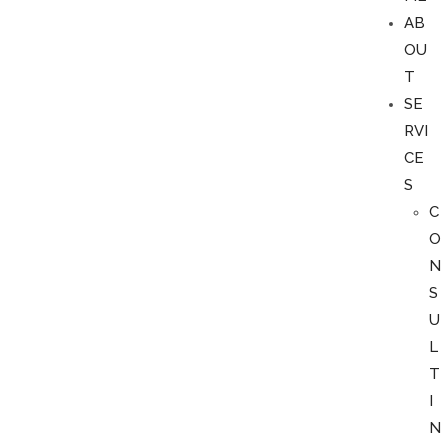
AB
OU
T
SE
RVI
CE
S
C
O
N
S
U
L
T
I
N