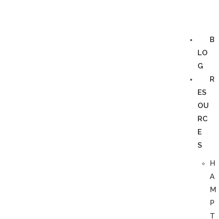
B
LO
G
R
ES
OU
RC
E
S
H
A
M
P
T