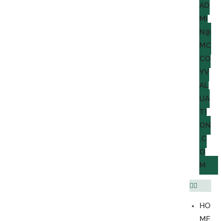
AD
MI
N@
MC
CO
YV
AL
UA
TI
ON
.C
O
M
HO
ME