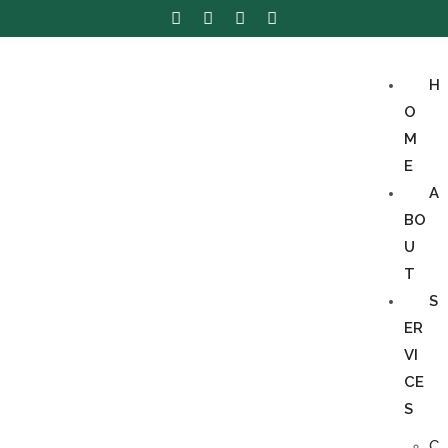
H
O
M
E
A
BO
U
T
S
ER
VI
CE
S
C