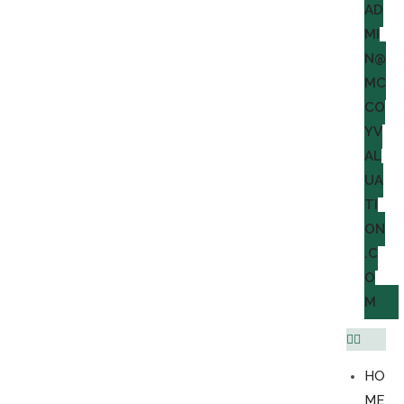
AD
MI
N@
MC
CO
YV
AL
UA
TI
ON
.C
O
M
HO
ME