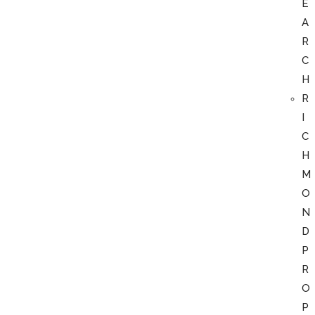
E
A
R
C
H
R
I
C
H
M
O
N
D
P
R
O
P