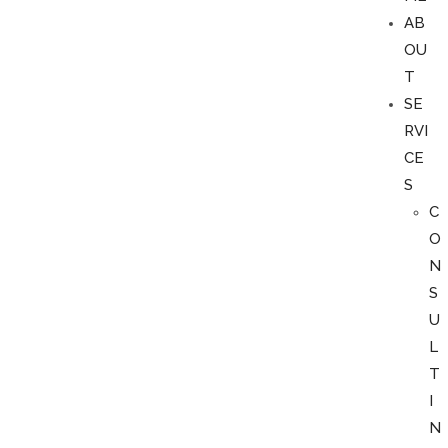
AB
OU
T
SE
RVI
CE
S
C
O
N
S
U
L
T
I
N