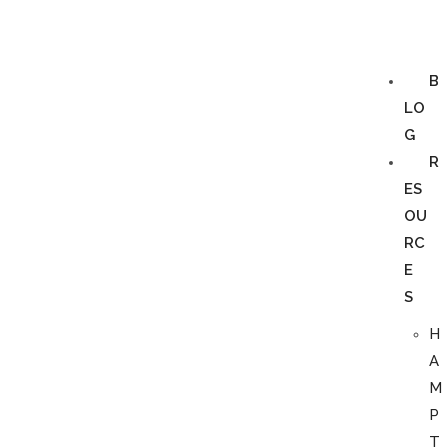
B
LO
G
R
ES
OU
RC
E
S
H
A
M
P
T