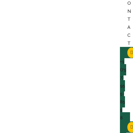
O
N
T
A
C
T
+1
(75
7)
95
5-
85
5
8