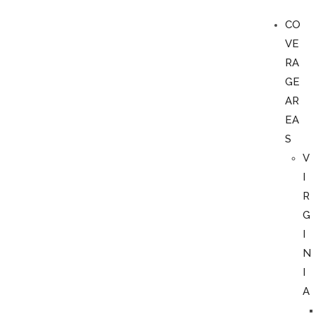
CO
VE
RA
GE
AR
EA
S
V
I
R
G
I
N
I
A